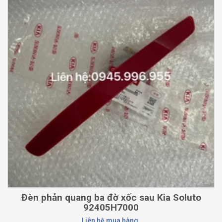
Đèn phản quang ba đờ xốc sau Kia Soluto
92405H7000
Liên hệ mua hàng