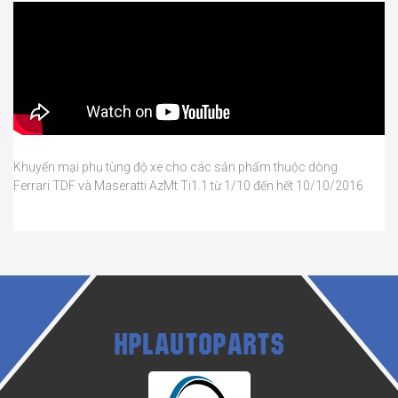
Khuyến mại phụ tùng độ xe cho các sản phẩm thuộc dòng
Ferrari TDF và Maseratti AzMt Ti1.1 từ 1/10 đến hết 10/10/2016
HPLAUTOPARTS