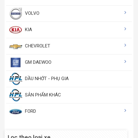
VOLVO
KIA
CHEVROLET
GM DAEWOO
DẦU NHỚT - PHỤ GIA
SẢN PHẨM KHÁC
FORD
Lọc theo loại xe