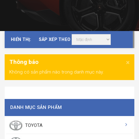
HIỂN THỊ:
SẮP XẾP THEO
Thông báo
×
Không có sản phẩm nào trong danh mục này.
DANH MỤC SẢN PHẨM
TOYOTA