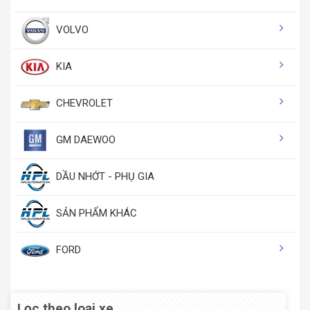
VOLVO
KIA
CHEVROLET
GM DAEWOO
DẦU NHỚT - PHỤ GIA
SẢN PHẨM KHÁC
FORD
Lọc theo loại xe