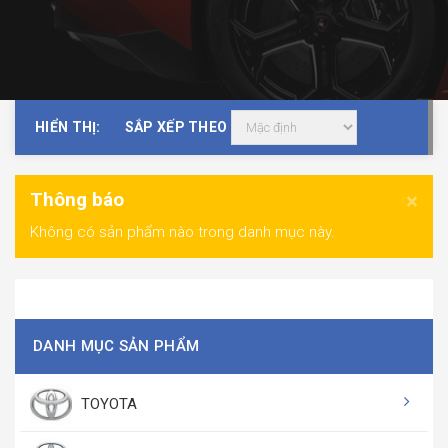
HIỂN THỊ:
SẮP XẾP THEO
Thông báo
×
Không có sản phẩm nào trong danh mục này.
DANH MỤC SẢN PHẨM
TOYOTA