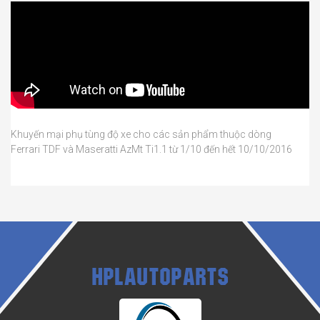
Khuyến mại phụ tùng độ xe cho các sản phẩm thuộc dòng
Ferrari TDF và Maseratti AzMt Ti1.1 từ 1/10 đến hết 10/10/2016
HPLAUTOPARTS