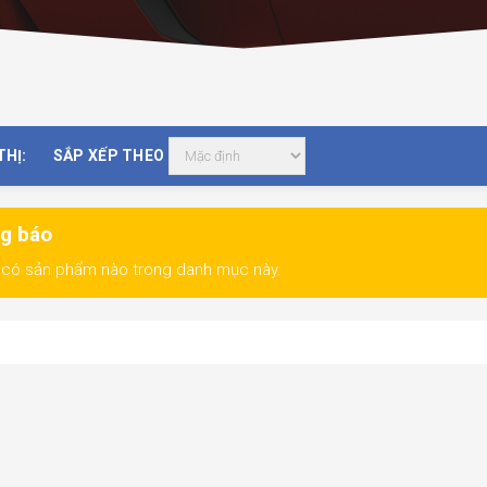
THỊ:
SẮP XẾP THEO
g báo
có sản phẩm nào trong danh mục này.