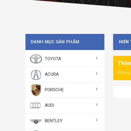
DANH MỤC SẢN PHẨM
HIỂN 
TOYOTA
Thôn
Không 
ACURA
PORSCHE
AUDI
BENTLEY