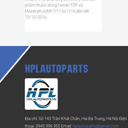
phẩm thuộc dòng Ferrari TDF và
Maseratti AzMt Ti1.1 từ 1/10 đến hết
10/10/2016
HPLAUTOPARTS
Địa chỉ: Số 143 Trần Khát Chân, Hai Bà Trưng, Hà Nội
Điện
thoại:
0945 996 955
Email:
hplautoparts@gmail.com