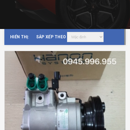
HIỂN THỊ:
SẮP XẾP THEO