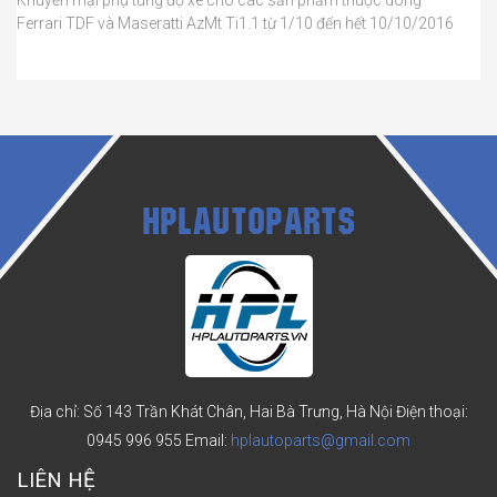
Ferrari TDF và Maseratti AzMt Ti1.1 từ 1/10 đến hết 10/10/2016
HPLAUTOPARTS
Địa chỉ: Số 143 Trần Khát Chân, Hai Bà Trưng, Hà Nội
Điện thoại:
0945 996 955
Email:
hplautoparts@gmail.com
LIÊN HỆ