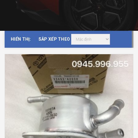
HIỂN THỊ:
SẮP XẾP THEO