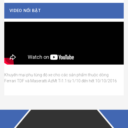
VIDEO NỔI BẬT
Khuyến mại phụ tùng độ xe cho các sản phẩm thuộc dòng
Ferrari TDF và Maseratti AzMt Ti1.1 từ 1/10 đến hết 10/10/2016