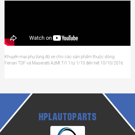
Khuyến mại phụ tùng độ xe cho các sản phẩm thuộc dòng
Ferrari TDF và Maseratti AzMt Ti1.1 từ 1/10 đến hết 10/10/2016
HPLAUTOPARTS