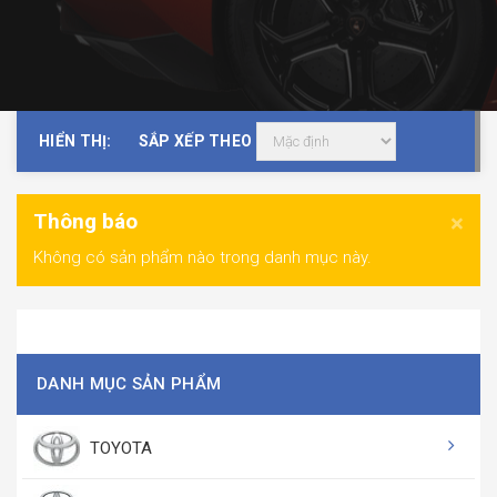
HIỂN THỊ:
SẮP XẾP THEO
Thông báo
×
Không có sản phẩm nào trong danh mục này.
DANH MỤC SẢN PHẨM
TOYOTA