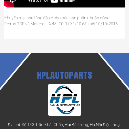
Khuyến mại phụ tùng độ xe cho các sản phẩm thuộc dòng
Ferrari TDF và Maseratti AzMt Ti1.1 từ 1/10 đến hết 10/10/2016
HPLAUTOPARTS
Địa chỉ: Số 143 Trần Khát Chân, Hai Bà Trưng, Hà Nội
Điện thoại: