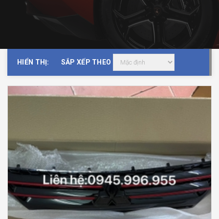
HIỂN THỊ:
SẮP XẾP THEO