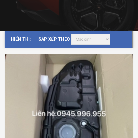
HIỂN THỊ:
SẮP XẾP THEO