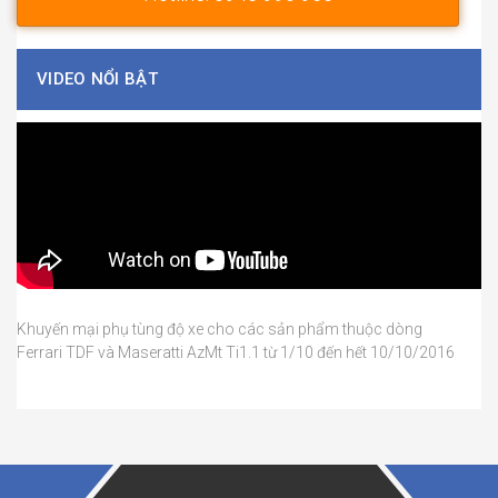
VIDEO NỔI BẬT
Khuyến mại phụ tùng độ xe cho các sản phẩm thuộc dòng
Ferrari TDF và Maseratti AzMt Ti1.1 từ 1/10 đến hết 10/10/2016