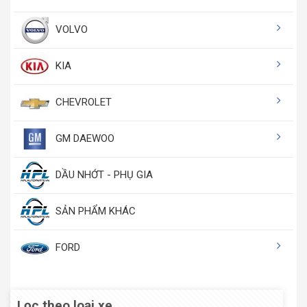
VOLVO
KIA
CHEVROLET
GM DAEWOO
DẦU NHỚT - PHỤ GIA
SẢN PHẨM KHÁC
FORD
Lọc theo loại xe