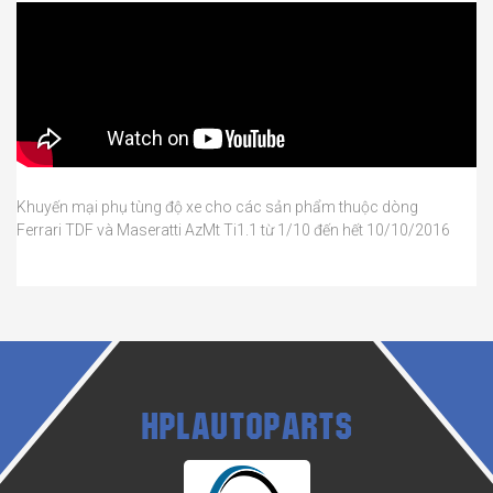
Khuyến mại phụ tùng độ xe cho các sản phẩm thuộc dòng
Ferrari TDF và Maseratti AzMt Ti1.1 từ 1/10 đến hết 10/10/2016
HPLAUTOPARTS