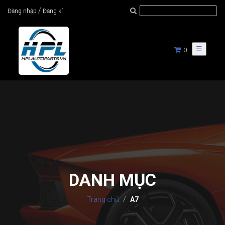
/
Đăng nhập
Đăng kí
☰
0
DANH MỤC
Trang chủ
A7