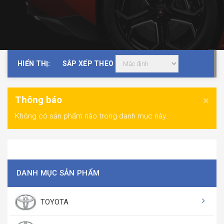
HIỂN THỊ:
SẮP XẾP THEO
Thông báo
×
Không có sản phẩm nào trong danh mục này.
DANH MỤC SẢN PHẨM
TOYOTA