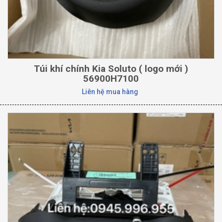
Túi khí chính Kia Soluto ( logo mới )
56900H7100
Liên hệ mua hàng