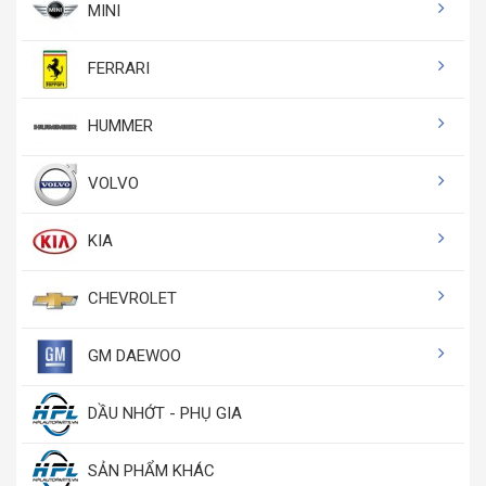
MINI
FERRARI
HUMMER
VOLVO
KIA
CHEVROLET
GM DAEWOO
DẦU NHỚT - PHỤ GIA
SẢN PHẨM KHÁC