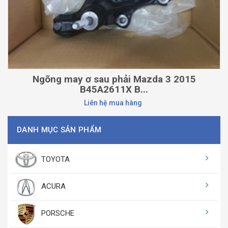
Ngõng may ơ sau phải Mazda 3 2015
B45A2611X B...
Liên hệ mua hàng
DANH MỤC SẢN PHẨM
TOYOTA
ACURA
PORSCHE