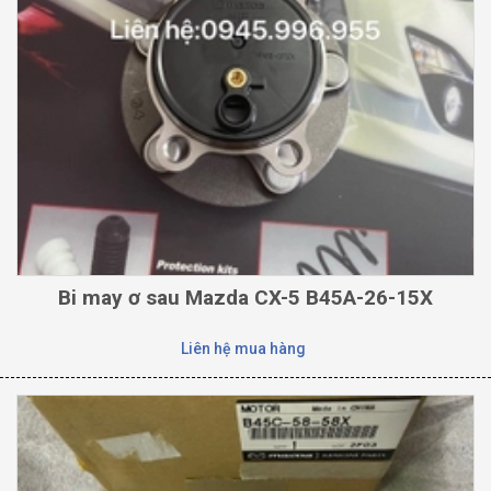
Bi may ơ sau Mazda CX-5 B45A-26-15X
Liên hệ mua hàng