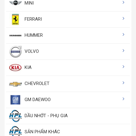
MINI
FERRARI
HUMMER
VOLVO
KIA
CHEVROLET
GM DAEWOO
DẦU NHỚT - PHỤ GIA
SẢN PHẨM KHÁC