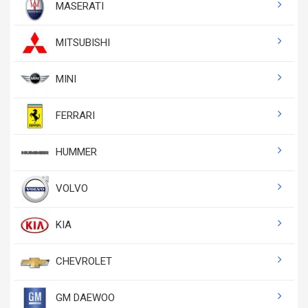
MASERATI
MITSUBISHI
MINI
FERRARI
HUMMER
VOLVO
KIA
CHEVROLET
GM DAEWOO