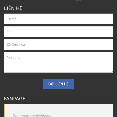
LIÊN HỆ
GỬI LIÊN HỆ
FANPAGE
Phutungtotochinhhang