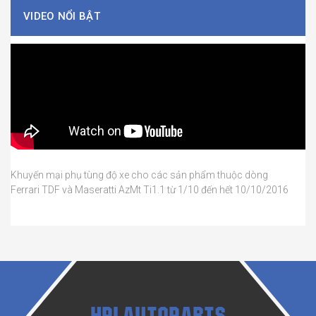
VIDEO NỔI BẬT
Khuyến mại phụ tùng độ xe cho các sản phẩm thuộc dòng
Ferrari TDF và Maseratti AzMt Ti1.1 từ 1/10 đến hết 10/10/2016
HPLAUTOPARTS