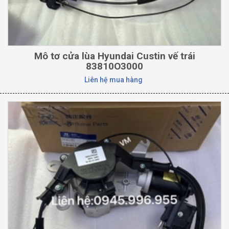
Mô tơ cửa lùa Hyundai Custin vế trái
83810O3000
Liên hệ mua hàng