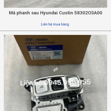
Má phanh sau Hyundai Custin 58302O3A00
Liên hệ mua hàng