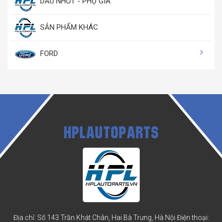
DẦU NHỚT - PHỤ GIA
SẢN PHẨM KHÁC
FORD
HPLAUTOPARTS
Địa chỉ: Số 143 Trần Khát Chân, Hai Bà Trưng, Hà Nội
Điện thoại: