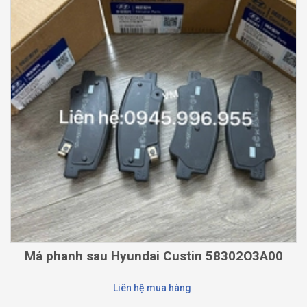
Má phanh sau Hyundai Custin 58302O3A00
Liên hệ mua hàng