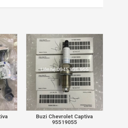
CHI TIẾT
iva
Buzi Chevrolet Captiva
95519055