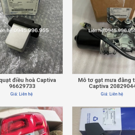
CHI TIẾT
CHI TIẾT
quạt điều hoà Captiva
Mô tơ gạt mưa đằng 
96629733
Captiva 2082904
Giá: Liên hệ
Giá: Liên hệ
CHI TIẾT
CHI TIẾT