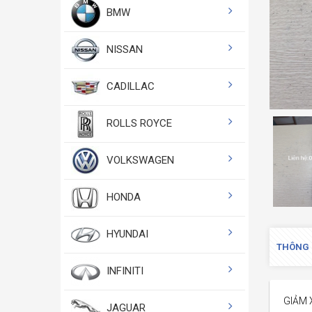
BMW
NISSAN
CADILLAC
ROLLS ROYCE
VOLKSWAGEN
HONDA
HYUNDAI
THÔNG 
INFINITI
GIẢM 
JAGUAR