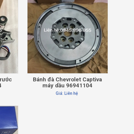
CHI TIẾT
trước
Bánh đà Chevrolet Captiva
4
máy dầu 96941104
Giá: Liên hệ