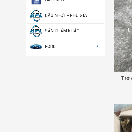
DẦU NHỚT - PHỤ GIA
SẢN PHẨM KHÁC
FORD
Trở 