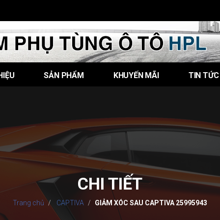
HIỆU
SẢN PHẨM
KHUYẾN MÃI
TIN TỨC
CHI TIẾT
Trang chủ
CAPTIVA
GIẢM XÓC SAU CAPTIVA 25995943