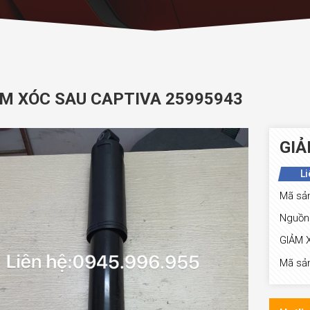
M XÓC SAU CAPTIVA 25995943
GIẢ
Li
Mã sả
Nguồn 
GIẢM 
Mã sả