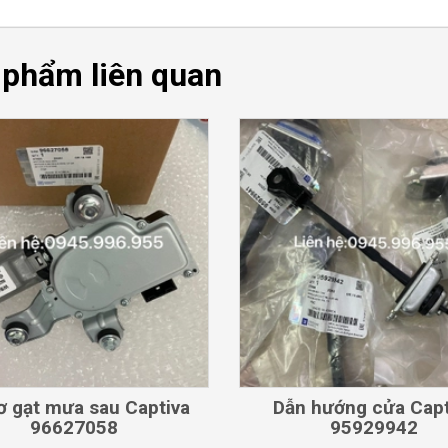
 phẩm liên quan
CHI TIẾT
CHI TIẾT
ơ gạt mưa sau Captiva
Dẫn hướng cửa Capt
96627058
95929942