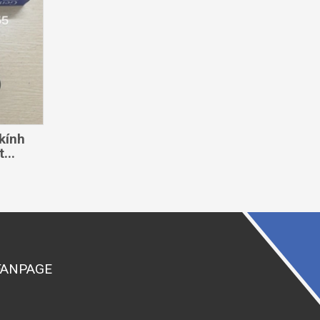
kính
...
FANPAGE