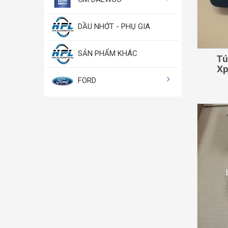
DẦU NHỚT - PHỤ GIA
SẢN PHẨM KHÁC
Tú
Xp
FORD