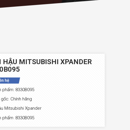
 HẬU MITSUBISHI XPANDER
0B095
ên hệ
n phẩm: 8330B095
gốc: Chính hãng
u Mitsubishi Xpander
n phẩm :8330B095