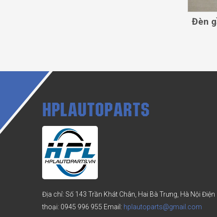
Đèn g
HPLAUTOPARTS
Địa chỉ: Số 143 Trần Khát Chân, Hai Bà Trưng, Hà Nội
Điện
thoại:
0945 996 955
Email:
hplautoparts@gmail.com