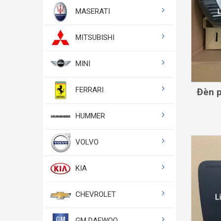
MASERATI
MITSUBISHI
MINI
FERRARI
Đèn p
HUMMER
VOLVO
KIA
CHEVROLET
GM DAEWOO