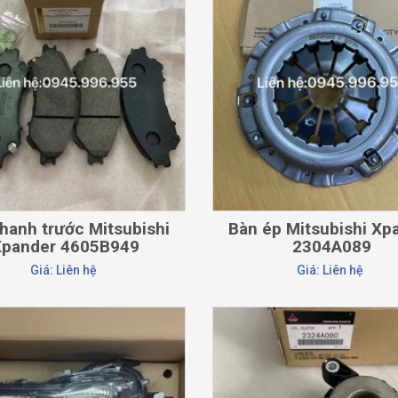
CHI TIẾT
CHI TIẾT
hanh trước Mitsubishi
Bàn ép Mitsubishi Xp
Xpander 4605B949
2304A089
Giá: Liên hệ
Giá: Liên hệ
CHI TIẾT
CHI TIẾT