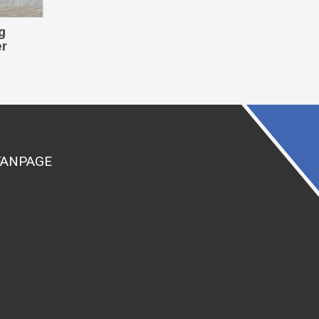
g
er
FANPAGE