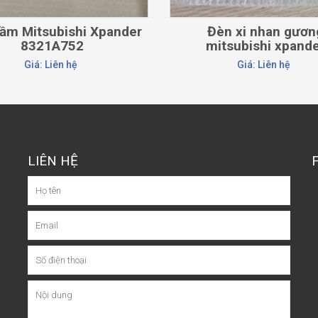
ầm Mitsubishi Xpander
Đèn xi nhan gươn
8321A752
mitsubishi xpand
8351A102
Giá: Liên hệ
Giá: Liên hệ
LIÊN HỆ