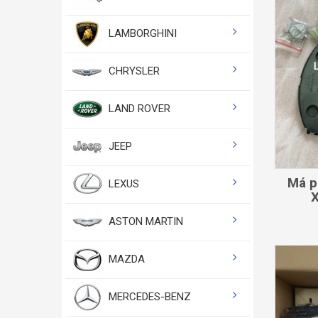
LAMBORGHINI
CHRYSLER
LAND ROVER
JEEP
Má p
LEXUS
ASTON MARTIN
MAZDA
MERCEDES-BENZ