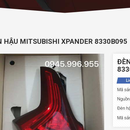
N HẬU MITSUBISHI XPANDER 8330B095
ĐÈN
833
Li
Mã sả
Nguồn 
Đèn hậ
Mã sả