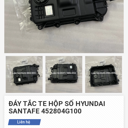
ĐÁY TẮC TE HỘP SỐ HYUNDAI
SANTAFE 452804G100
Liên hệ