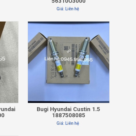
56310O3000
Giá: Liên hệ
CHI TIẾT
yundai
Bugi Hyundai Custin 1.5
00
1887508085
Giá: Liên hệ