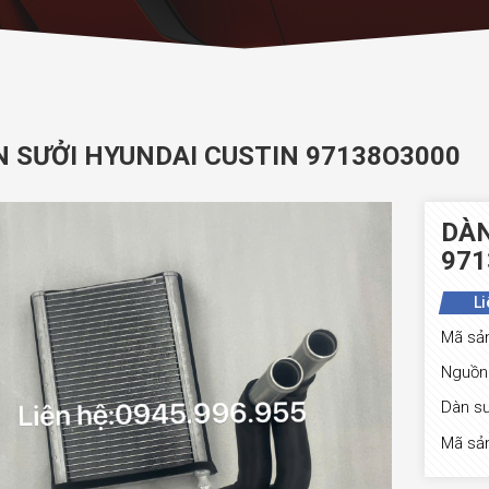
 SƯỞI HYUNDAI CUSTIN 97138O3000
DÀN
971
Li
Mã sả
Nguồn 
Dàn sư
Mã sả