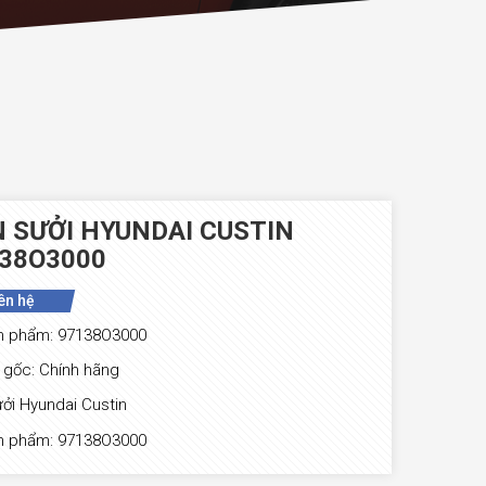
 SƯỞI HYUNDAI CUSTIN
38O3000
ên hệ
n phẩm: 97138O3000
gốc: Chính hãng
ởi Hyundai Custin
n phẩm: 97138O3000