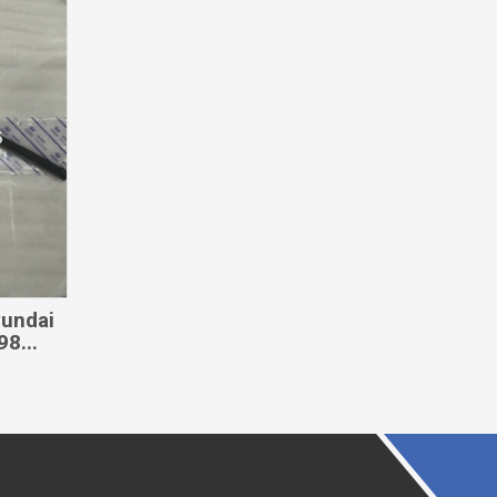
yundai
8...