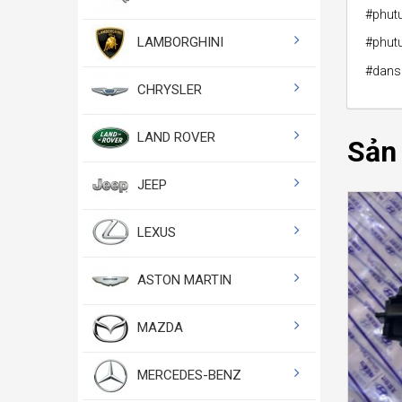
#phut
LAMBORGHINI
#phut
#dans
CHRYSLER
LAND ROVER
Sản
JEEP
LEXUS
ASTON MARTIN
MAZDA
MERCEDES-BENZ