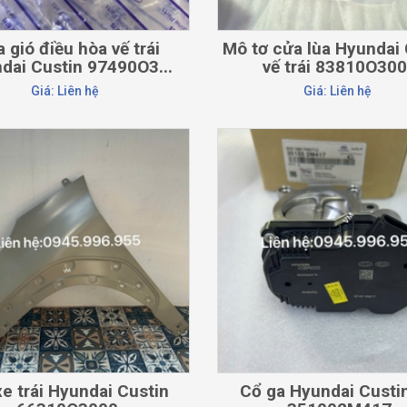
 gió điều hòa vế trái
Mô tơ cửa lùa Hyundai 
dai Custin 97490O3...
vế trái 83810O30
Giá: Liên hệ
Giá: Liên hệ
CHI TIẾT
CHI TIẾT
xe trái Hyundai Custin
Cổ ga Hyundai Custin