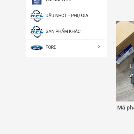
DẦU NHỚT - PHỤ GIA
SẢN PHẨM KHÁC
FORD
Má ph