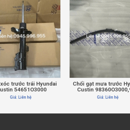
CHI TIẾT
CHI TIẾT
xóc trước trái Hyundai
Chổi gạt mưa trước H
ustin 54651O3000
Custin 98360O3000,9
Giá: Liên hệ
Giá: Liên hệ