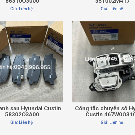
66310O3000
351002M417
Giá: Liên hệ
Giá: Liên hệ
CHI TIẾT
CHI TIẾT
anh sau Hyundai Custin
Công tắc chuyển số H
58302O3A00
Custin 467W0O31
Giá: Liên hệ
Giá: Liên hệ