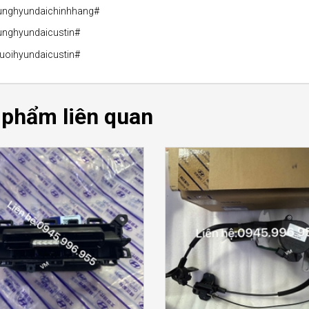
unghyundaichinhhang#
unghyundaicustin#
uoihyundaicustin#
 phẩm liên quan
CHI TIẾT
CHI TIẾT