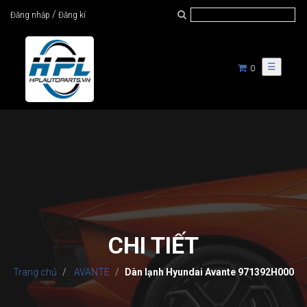
/
Đăng nhập
Đăng kí
☰
0
CHI TIẾT
Trang chủ
AVANTE
Dàn lạnh Hyundai Avante 971392H000