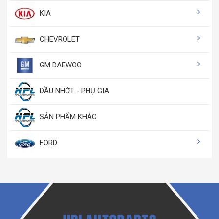
KIA
CHEVROLET
GM DAEWOO
DẦU NHỚT - PHỤ GIA
SẢN PHẨM KHÁC
FORD