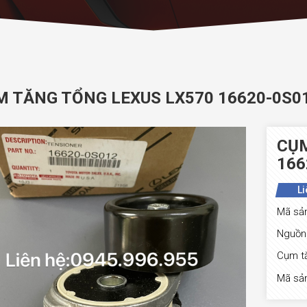
 TĂNG TỔNG LEXUS LX570 16620-0S01
CỤM
166
Li
Mã sả
Nguồn 
Cụm t
Mã sả