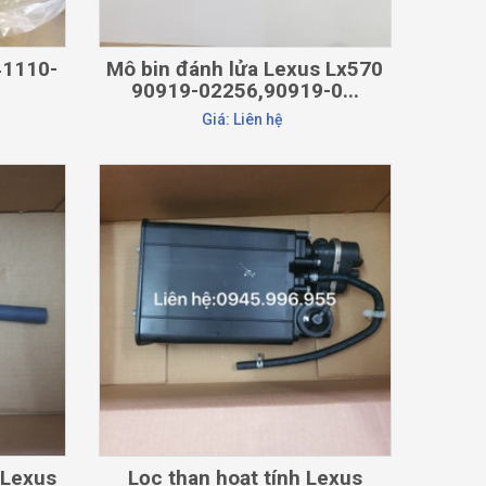
41110-
Mô bin đánh lửa Lexus Lx570
90919-02256,90919-0...
Giá: Liên hệ
CHI TIẾT
 Lexus
Lọc than hoạt tính Lexus