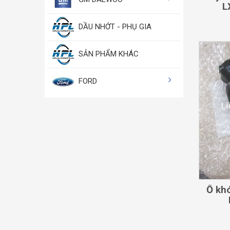
L
DẦU NHỚT - PHỤ GIA
SẢN PHẨM KHÁC
FORD
Ổ kho