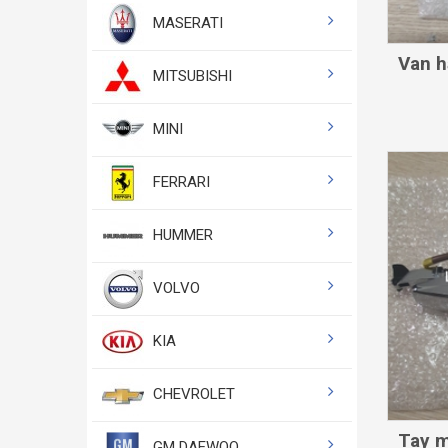
MASERATI
Van h
MITSUBISHI
MINI
FERRARI
HUMMER
VOLVO
KIA
CHEVROLET
Tay m
GM DAEWOO