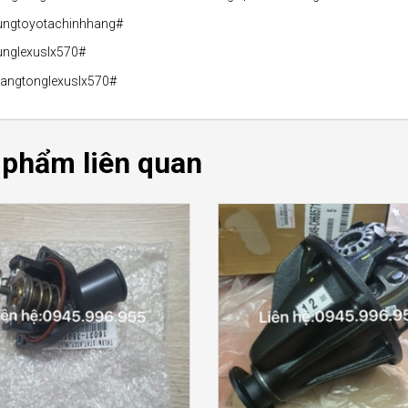
ungtoyotachinhhang#
unglexuslx570#
angtonglexuslx570#
 phẩm liên quan
CHI TIẾT
CHI TIẾT