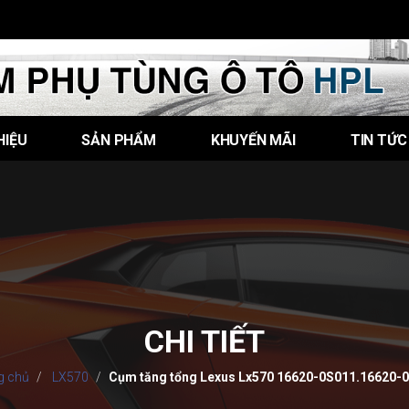
HIỆU
SẢN PHẨM
KHUYẾN MÃI
TIN TỨC
CHI TIẾT
g chủ
LX570
Cụm tăng tổng Lexus Lx570 16620-0S011.16620-