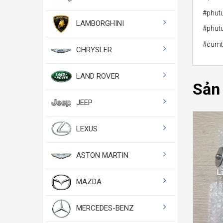
#phut
LAMBORGHINI
#phut
#cumt
CHRYSLER
LAND ROVER
Sản
JEEP
LEXUS
ASTON MARTIN
MAZDA
MERCEDES-BENZ