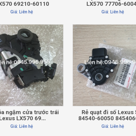
X570 69210-60110
LX570 77706-600
Giá: Liên hệ
Giá: Liên hệ
CHI TIẾT
CHI TIẾT
́a ngậm cửa trước trái
Rẻ quạt đi số Lexus
Lexus LX570 69...
84540-60050 845406
Giá: Liên hệ
Giá: Liên hệ