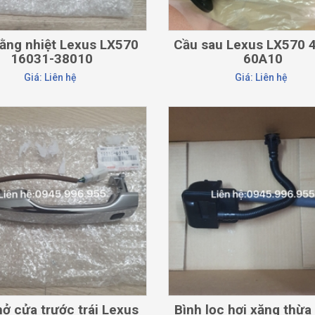
ằng nhiệt Lexus LX570
Cầu sau Lexus LX570 
16031-38010
60A10
Giá: Liên hệ
Giá: Liên hệ
CHI TIẾT
CHI TIẾT
ở cửa trước trái Lexus
Bình lọc hơi xăng thừa