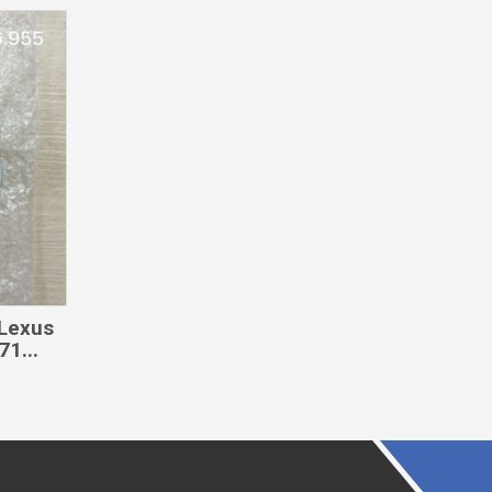
 Lexus
1...