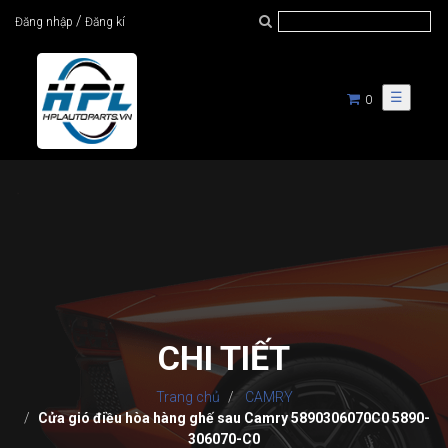
/
Đăng nhập
Đăng kí
☰
0
CHI TIẾT
Trang chủ
CAMRY
Cửa gió điều hòa hàng ghế sau Camry 5890306070C0 5890-
306070-C0