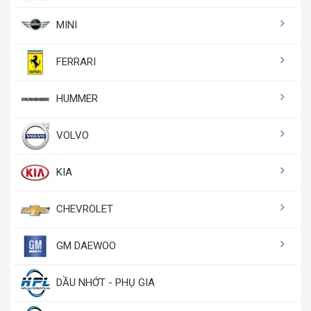
MINI
FERRARI
HUMMER
VOLVO
KIA
CHEVROLET
GM DAEWOO
DẦU NHỚT - PHỤ GIA