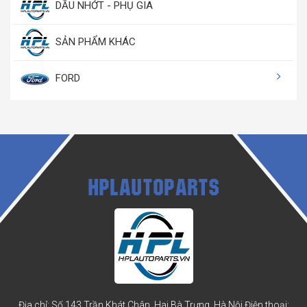
DẦU NHỚT - PHỤ GIA
SẢN PHẨM KHÁC
FORD
HPLAUTOPARTS
Địa chỉ: Số 143 Trần Khát Chân, Hai Bà Trưng, Hà Nội
Điện thoại: