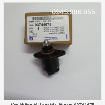
Van không tải Lacetti việt nam 93744675