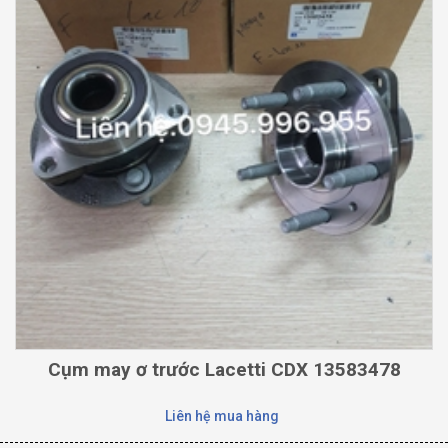
Cụm may ơ trước Lacetti CDX 13583478
Liên hệ mua hàng