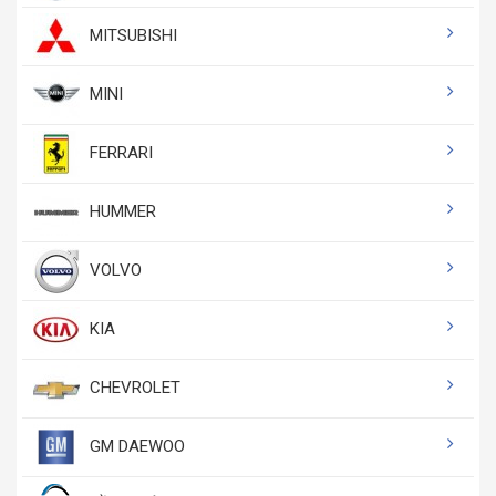
MITSUBISHI
MINI
FERRARI
HUMMER
VOLVO
KIA
CHEVROLET
GM DAEWOO