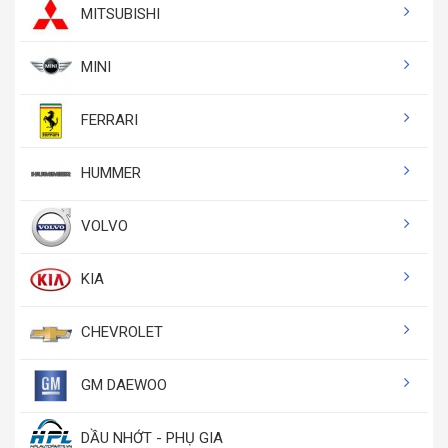
MITSUBISHI
MINI
FERRARI
HUMMER
VOLVO
KIA
CHEVROLET
GM DAEWOO
DẦU NHỚT - PHỤ GIA