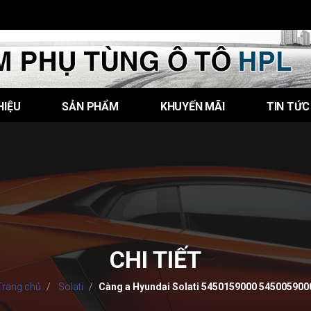
HIỆU
SẢN PHẨM
KHUYẾN MÃI
TIN TỨC
CHI TIẾT
Trang chủ
Solati
Càng a Hyundai Solati 5450159000 545005900