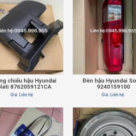
CHI TIẾT
CHI TIẾT
ng chiếu hậu Hyundai
Đèn hậu Hyundai Sol
lati 8762059121CA
9240159100
Giá: Liên hệ
Giá: Liên hệ
CHI TIẾT
CHI TIẾT