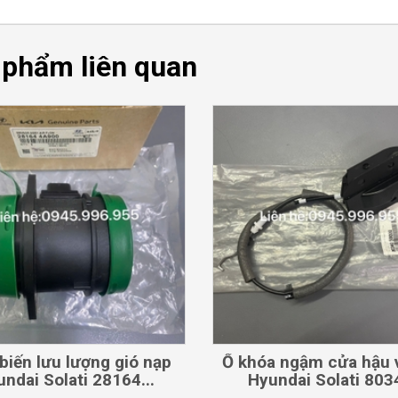
 phẩm liên quan
CHI TIẾT
CHI TIẾT
biến lưu lượng gió nạp
Ổ khóa ngậm cửa hậu v
ndai Solati 28164...
Hyundai Solati 8034