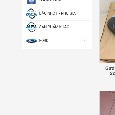
DẦU NHỚT - PHỤ GIA
SẢN PHẨM KHÁC
FORD
Gươ
So