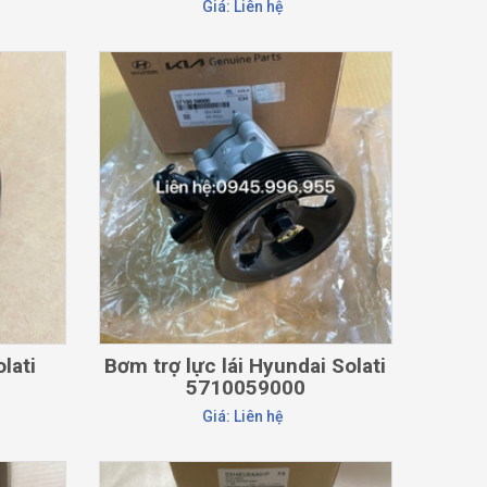
Giá: Liên hệ
CHI TIẾT
lati
Bơm trợ lực lái Hyundai Solati
5710059000
Giá: Liên hệ