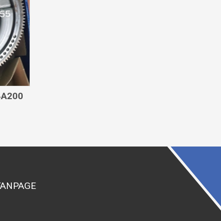
04A200
FANPAGE