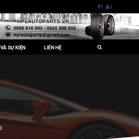
 VÀ SỰ KIỆN
LIÊN HỆ
0