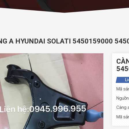
NG A HYUNDAI SOLATI 5450159000 545
CÀ
545
Li
Mã sả
Nguồn 
Càng 
Mã sa