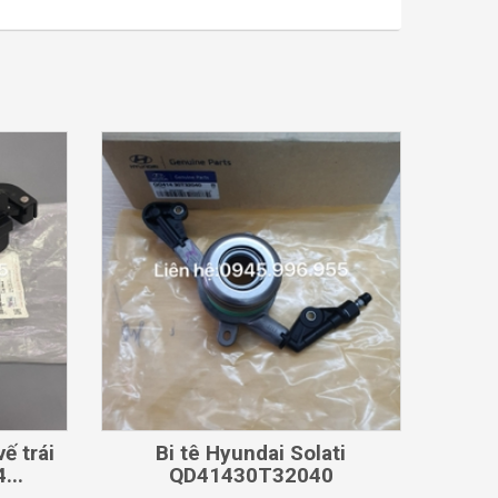
CHI TIẾT
ế trái
Bi tê Hyundai Solati
...
QD41430T32040