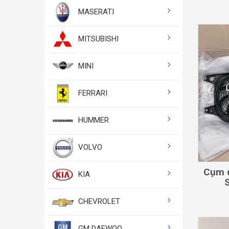
MASERATI
MITSUBISHI
MINI
FERRARI
HUMMER
VOLVO
Cụm q
KIA
CHEVROLET
GM DAEWOO