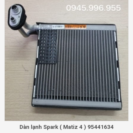
Dàn lạnh Spark ( Matiz 4 ) 95441634