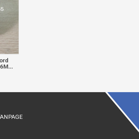
Ford
6M...
FANPAGE