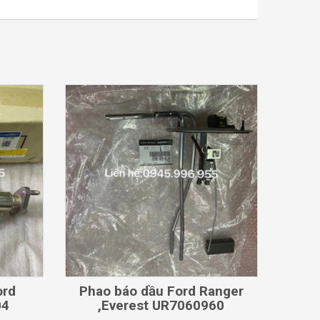
CHI TIẾT
ord
Phao báo dầu Ford Ranger
04
,Everest UR7060960