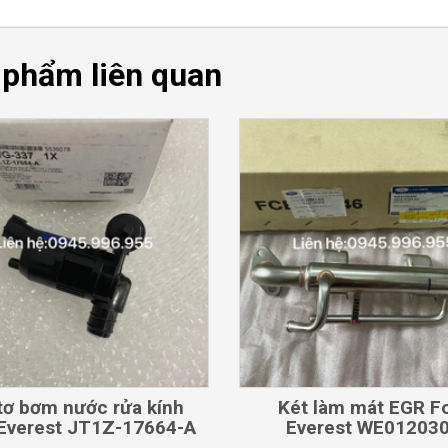
 phẩm liên quan
CHI TIẾT
CHI TIẾT
tơ bơm nước rửa kính
Két làm mát EGR F
 Everest JT1Z-17664-A
Everest WE01203