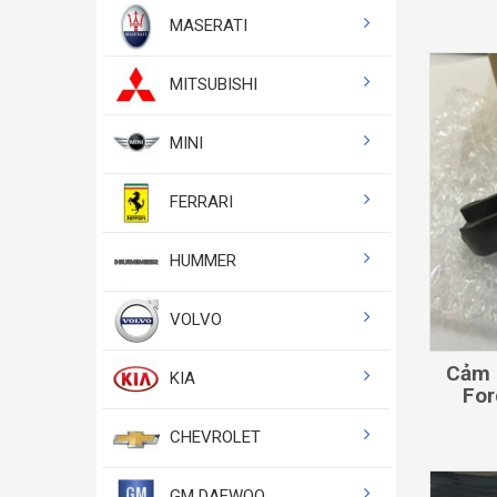
MASERATI
MITSUBISHI
MINI
FERRARI
HUMMER
VOLVO
Cảm 
KIA
For
CHEVROLET
GM DAEWOO