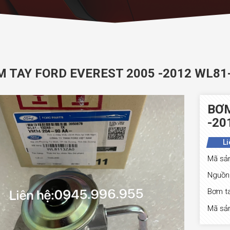
 TAY FORD EVEREST 2005 -2012 WL81
BƠM
-20
Li
Mã sả
Nguồn 
Bơm ta
Mã sả