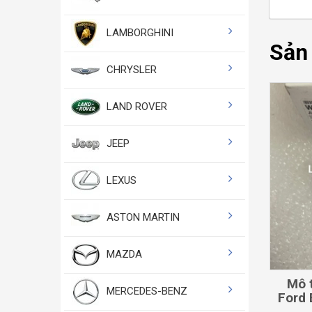
LAMBORGHINI
Sản
CHRYSLER
LAND ROVER
JEEP
LEXUS
ASTON MARTIN
MAZDA
Mô 
MERCEDES-BENZ
Ford