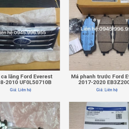
CHI TIẾT
CHI TIẾT
 ca lăng Ford Everest
Má phanh trước Ford E
08-2010 UF0L50710B
2017-2020 EB3Z20
Giá: Liên hệ
Giá: Liên hệ
CHI TIẾT
CHI TIẾT