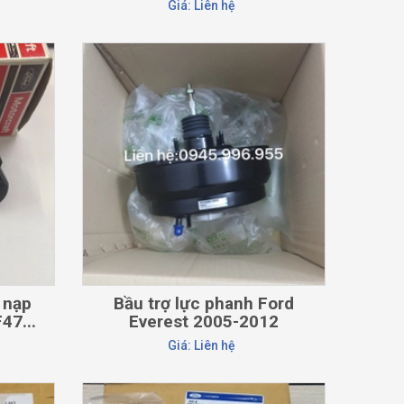
Giá: Liên hệ
CHI TIẾT
 nạp
Bầu trợ lực phanh Ford
47...
Everest 2005-2012
UP5543800
Giá: Liên hệ