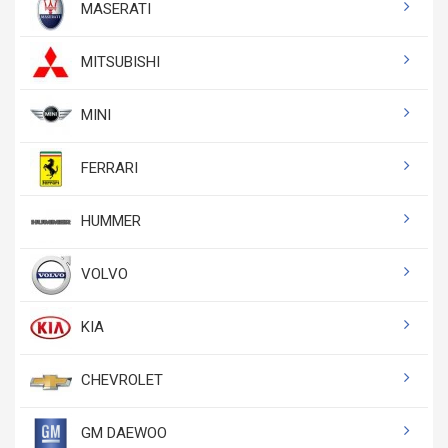
MASERATI
MITSUBISHI
MINI
FERRARI
HUMMER
VOLVO
KIA
CHEVROLET
GM DAEWOO