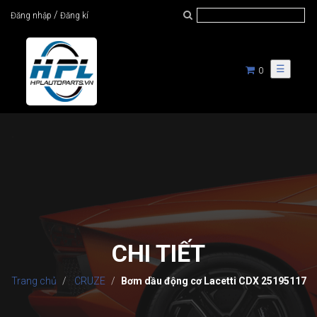
/
Đăng nhập
Đăng kí
☰
0
CHI TIẾT
Trang chủ
CRUZE
Bơm dầu động cơ Lacetti CDX 25195117