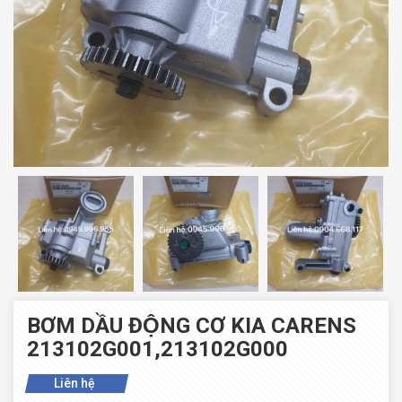
BƠM DẦU ĐỘNG CƠ KIA CARENS
213102G001,213102G000
Liên hệ